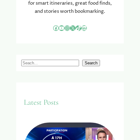
for smart itineraries, great food finds,
and stories worth bookmarking.
Facebook
YouTube
Instagram
X
TikTok
LinkedIn
S
Search
e
a
r
c
Latest Posts
h