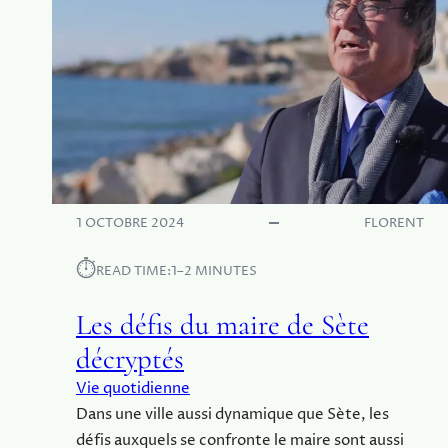
1 OCTOBRE 2024
FLORENT
⏱︎
READ TIME:
1–2 MINUTES
Les défis du maire de Sète
décryptés
Vie quotidienne
Dans une ville aussi dynamique que Sète, les
défis auxquels se confronte le maire sont aussi