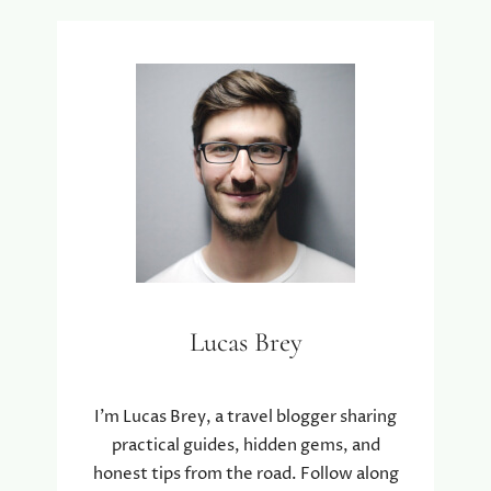
E
P
R
O
M
E
N
E
R
À
S
È
T
E
Lucas Brey
?
I’m Lucas Brey, a travel blogger sharing
practical guides, hidden gems, and
honest tips from the road. Follow along