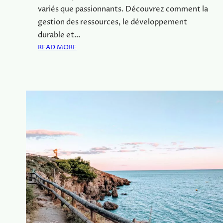
variés que passionnants. Découvrez comment la
gestion des ressources, le développement
durable et…
READ MORE
:
L
E
S
D
É
F
I
S
D
U
M
A
I
R
E