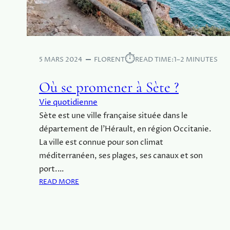
D
E
S
È
T
⏱︎
5 MARS 2024
FLORENT
READ TIME:
1–2 MINUTES
E
D
Où se promener à Sète ?
É
C
Vie quotidienne
R
Sète est une ville française située dans le
Y
département de l’Hérault, en région Occitanie.
P
La ville est connue pour son climat
T
méditerranéen, ses plages, ses canaux et son
É
port.…
S
READ MORE
:
O
Ù
S