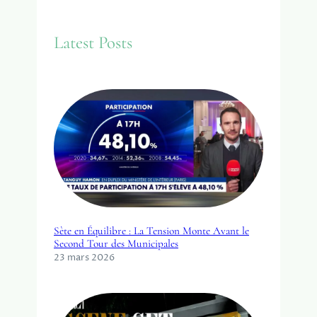
r
c
Latest Posts
h
Sète en Équilibre : La Tension Monte Avant le
Second Tour des Municipales
23 mars 2026