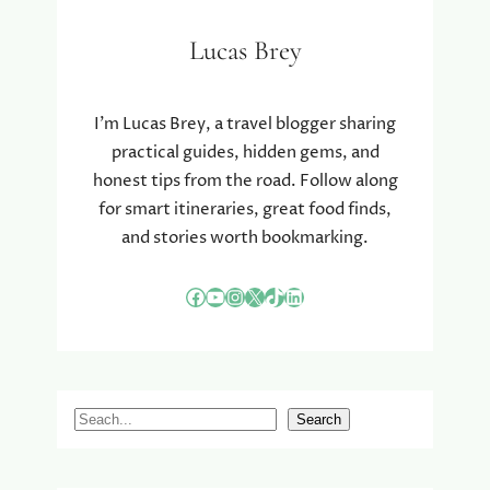
Lucas Brey
I’m Lucas Brey, a travel blogger sharing
practical guides, hidden gems, and
honest tips from the road. Follow along
for smart itineraries, great food finds,
and stories worth bookmarking.
Facebook
YouTube
Instagram
X
TikTok
LinkedIn
S
Search
e
a