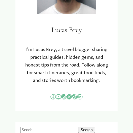
Lucas Brey
I’m Lucas Brey, a travel blogger sharing
practical guides, hidden gems, and
honest tips from the road. Follow along
for smart itineraries, great food finds,
and stories worth bookmarking.
Facebook
YouTube
Instagram
X
TikTok
LinkedIn
S
Search