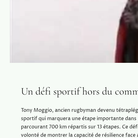
Un défi sportif hors du co
Tony Moggio, ancien rugbyman devenu tétraplégi
sportif qui marquera une étape importante dans sa
parcourant 700 km répartis sur 13 étapes. Ce défi,
volonté de montrer la capacité de résilience face a