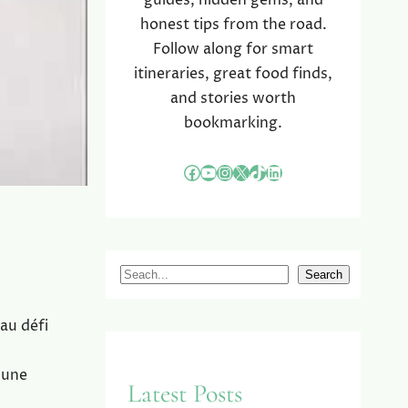
guides, hidden gems, and
honest tips from the road.
Follow along for smart
itineraries, great food finds,
and stories worth
bookmarking.
Facebook
YouTube
Instagram
X
TikTok
LinkedIn
S
Search
e
a
au défi
r
c
 une
Latest Posts
h