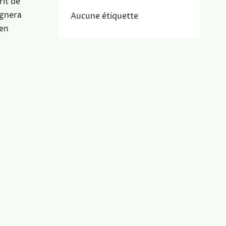
rit de
ignera
Aucune étiquette
 en