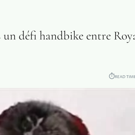
 un défi handbike entre Roy
⏱︎
READ TIM