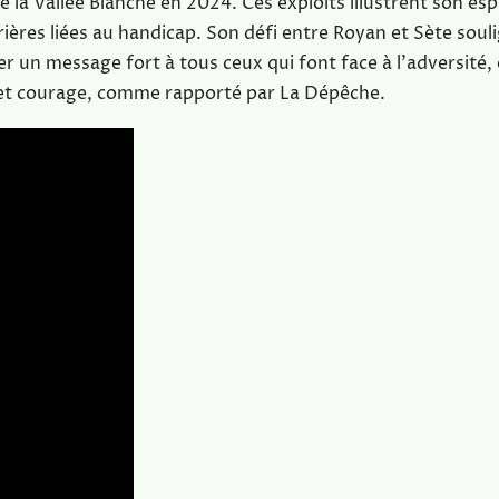
 la Vallée Blanche en 2024. Ces exploits illustrent son esp
ières liées au handicap. Son défi entre Royan et Sète soul
er un message fort à tous ceux qui font face à l’adversité,
 et courage, comme rapporté par La Dépêche.