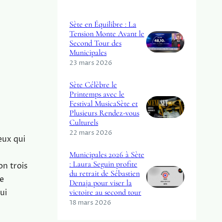
Sète en Équilibre : La
Tension Monte Avant le
Second Tour des
Municipales
23 mars 2026
Sète Célèbre le
Printemps avec le
Festival MusicaSète et
Plusieurs Rendez-vous
Culturels
22 mars 2026
eux qui
Municipales 2026 à Sète
: Laura Seguin profite
on trois
du retrait de Sébastien
de
Denaja pour viser la
victoire au second tour
ui
18 mars 2026