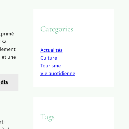
Categories
exprimé
 sa
galement
Actualités
s et une
Culture
Tourisme
Vie quotidienne
œdia
Tags
nt-