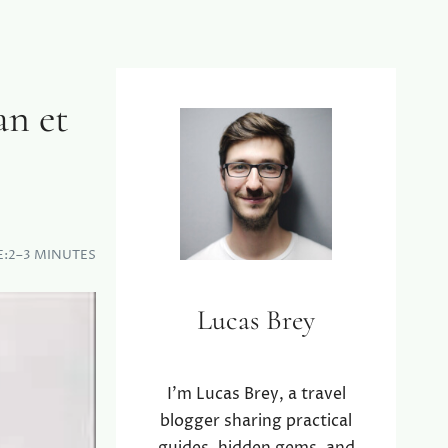
an et
E:
2–3 MINUTES
Lucas Brey
I’m Lucas Brey, a travel
blogger sharing practical