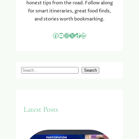
honest tips from the road. Follow along
for smart itineraries, great food finds,
and stories worth bookmarking.
Facebook
YouTube
Instagram
X
TikTok
LinkedIn
S
Search
e
a
r
c
Latest Posts
h